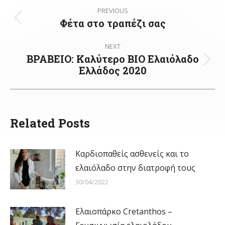
Post
PREVIOUS
navigation
Φέτα στο τραπέζι σας
Previous
post:
NEXT
ΒΡΑΒΕΙΟ: Καλύτερο ΒΙΟ Ελαιόλαδο
Next
Ελλάδος 2020
post:
Related Posts
Καρδιοπαθείς ασθενείς και το
ελαιόλαδο στην διατροφή τους
30/04/2022
Ελαιοπάρκο Cretanthos –