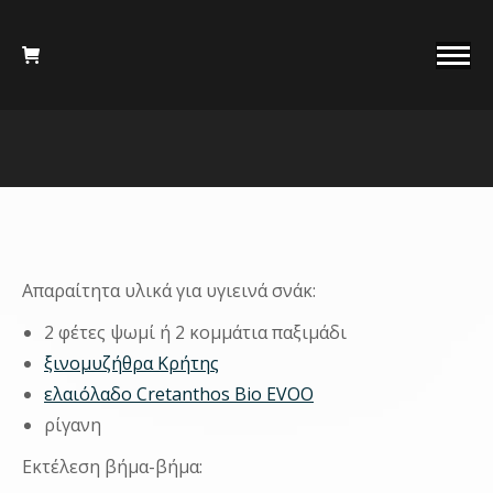
You are here:
Απαραίτητα υλικά για υγιεινά σνάκ:
2 φέτες ψωμί ή 2 κομμάτια παξιμάδι
ξινομυζήθρα Κρήτης
ελαιόλαδο Cretanthos Bio EVOO
ρίγανη
Εκτέλεση βήμα-βήμα: