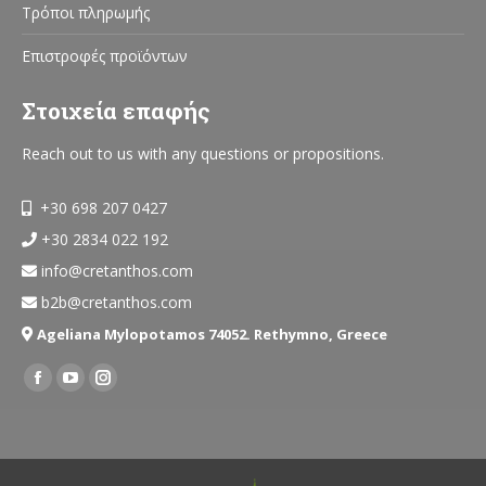
Τρόποι πληρωμής
Επιστροφές προϊόντων
Στοιχεία επαφής
Reach out to us with any questions or propositions.
+30 698 207 0427
+30 2834 022 192
info@cretanthos.com
b2b@cretanthos.com
Ageliana Mylopotamos 74052. Rethymno, Greece
Find us on:
Facebook
YouTube
Instagram
page
page
page
opens
opens
opens
in
in
in