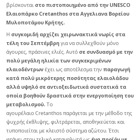
βρίσκονται
στο πιστοποιημένο από την UNESCO
Ελαιοπάρκο Cretanthos στα Αγγελιανα Βορείου
Μυλοποτάμου Κρήτης.
Η
συγκομιδή αρχίζει χειρωνακτικά νωρίς στα
τέλη του Σεπτέμβρη
για να συλλεχθούν μόνο
άγουρες, πράσινες ελιές. Αυτό
σε συνδυασμό με την
πολύ μεγάλη ηλικία των συγκεκριμένων
ελαιοδέντρων
έχει ως αποτέλεσμα την
παραγωγή
κατά πολύ μικρότερης ποσότητας ελαιολάδου
αλλά υψηλό σε αντιοξειδωτικά συστατικά τα
οποία βοηθούν δραστικά στην ενεργοποίηση του
μεταβολισμού.
Το
αγουρέλαιο
Cretanthos
παράγεται με την μέθοδο της
ψυχρής έκθλιψης, φιλτράρεται, αποθηκεύεται και
τυποποιείται με κλειστό σύστημα αζώτου. Έτσι
φτάνει στον τελικό καταναλωτή ως
ένα προϊόν με